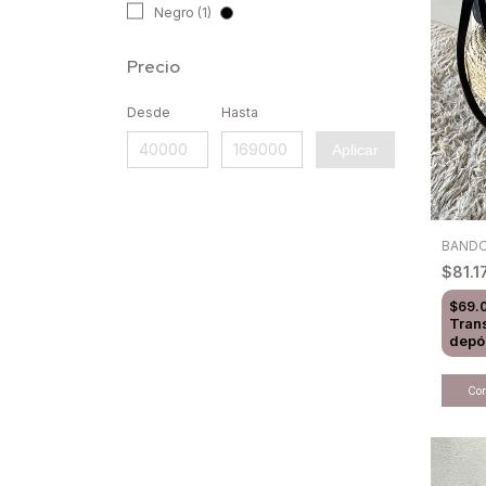
Negro (1)
Precio
Desde
Hasta
Aplicar
BANDO
$81.1
$69.
Tran
depó