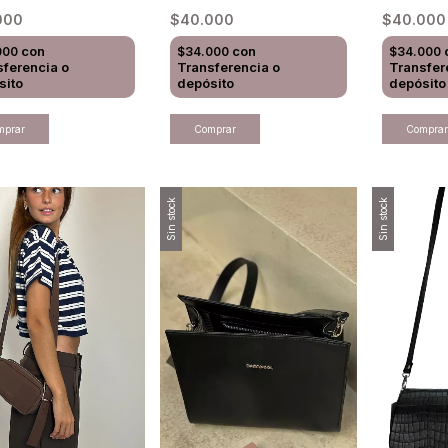
000
$40.000
$40.00
con
con
000
$34.000
$34.000
sferencia o
Transferencia o
Transfer
sito
depósito
depósito
Sin stock
Sin stock