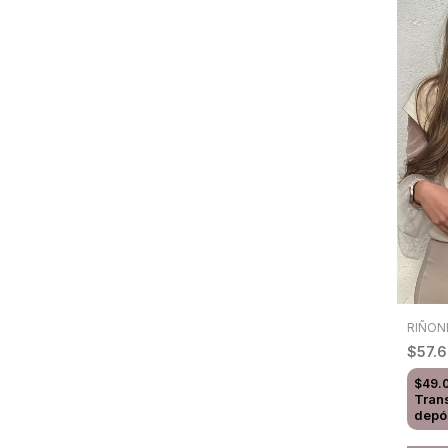
RIÑON
$57.
$49.
Tran
depó