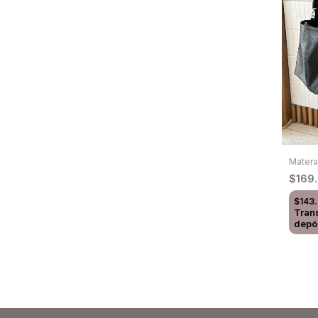
Mater
$169
$143
Tran
depó