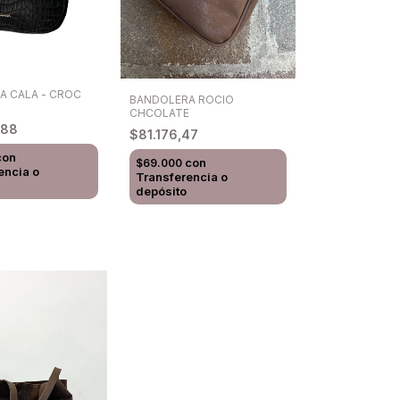
A CALA - CROC
BANDOLERA ROCIO
CHCOLATE
,88
$81.176,47
con
con
$69.000
encia o
Transferencia o
depósito