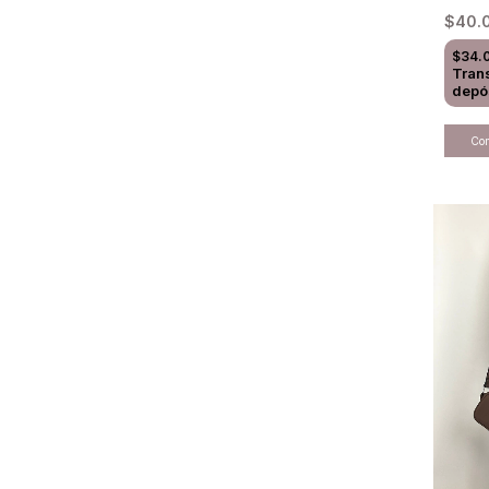
$40.
$34.
Tran
depó