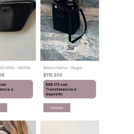
SILVANA - NEGRA
Matera Nativa - Negra
,06
$115.500
con
con
$98.175
encia o
Transferencia o
depósito