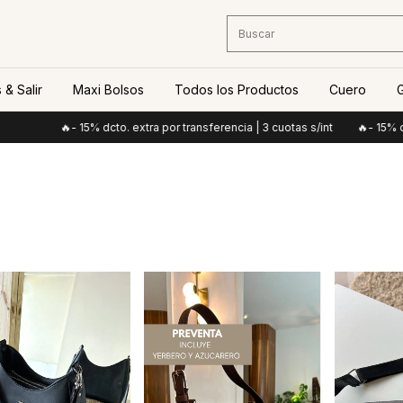
 & Salir
Maxi Bolsos
Todos los Productos
Cuero
G
- 15% dcto. extra por transferencia | 3 cuotas s/int
🔥- 15% dcto. extra por