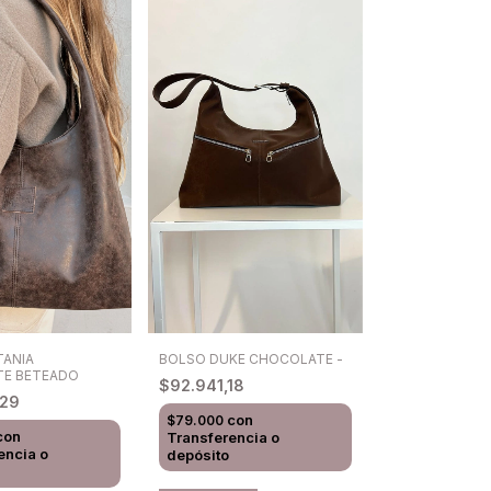
TANIA
BOLSO DUKE CHOCOLATE -
E BETEADO
$92.941,18
,29
con
$79.000
con
Transferencia o
encia o
depósito