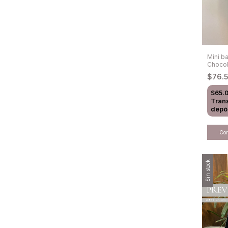
Mini b
Chocol
$76.
$65.
Tran
depó
Sin stock