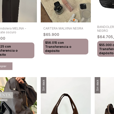
BANDOLER
CARTERA MALVINA NEGRA
andolera MELINA -
NEGRO
ate oscuro
$65.900
$64.705
500
con
$56.015
$55.000
con
Transferencia o
025
Transfer
sferencia o
depósito
depósito
sito
Sin stock
Sin stock