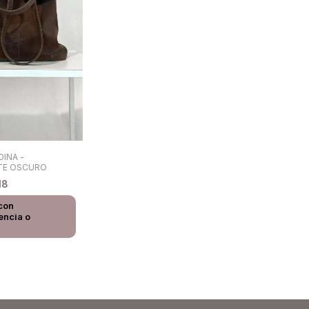
INA -
TE OSCURO
18
con
encia o