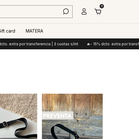
0
ift card
MATERA
 transferencia | 3 cuotas s/int
🔥- 15% dcto. extra por transferencia | 3 c