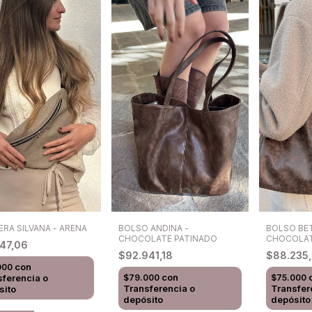
ERA SILVANA - ARENA
BOLSO ANDINA -
BOLSO BE
CHOCOLATE PATINADO
CHOCOLAT
647,06
$92.941,18
$88.235
con
000
con
sferencia o
$79.000
$75.000
Transferencia o
Transfer
sito
depósito
depósito