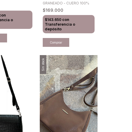
GRANEADO - CUERO 100%
0
$169.000
con
con
encia o
$143.650
Transferencia o
depósito
Sin stock