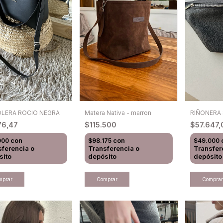
LERA ROCIO NEGRA
Matera Nativa - marron
RIÑONERA 
76,47
$115.500
$57.647
con
con
000
$98.175
$49.000
sferencia o
Transferencia o
Transfer
sito
depósito
depósito