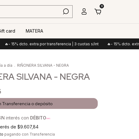
0
ift card
MATERA
5% dcto. extra por transferencia | 3 cuotas s/int
🔥- 15% dcto. extra por tr
ía a día
.
RIÑONERA SILVANA - NEGRA
RA SILVANA - NEGRA
6
n
Transferencia o depósito
IN interés con
DÉBITO
nterés de
$9.607,84
to
pagando con Transferencia