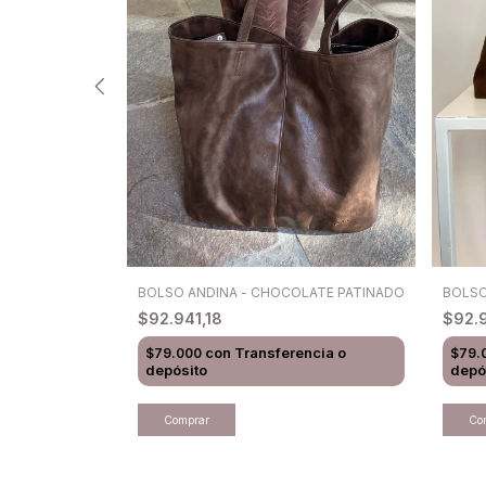
BOLSO ANDINA - CHOCOLATE PATINADO
BOLSO
$92.941,18
$92.
cia o
con
Transferencia o
$79.000
$79.
depósito
depó