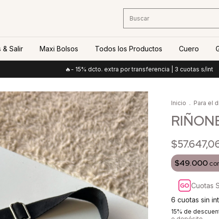
 & Salir
Maxi Bolsos
Todos los Productos
Cuero
G
🔥- 15% dcto. extra por transferencia | 3 cuotas s/int
🔥- 1
Inicio
.
Para el d
RIÑONE
$57.647,0
$49.000
co
Cuotas S
6
cuotas sin i
15% de descuen
o depósito