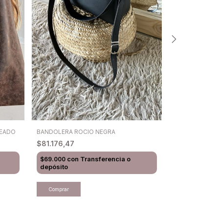
BANDOLERA ROCIO NEGRA
CINTO REBEL
TEADO
$81.176,47
$40.000
con
Transferencia o
con
$69.000
$34.000
depósito
depósito