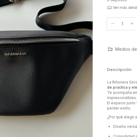
Ver más deta
Medios de
Descripción
La Riñonera Silv
de práctica y el
Te acompaña en l
imprescindibles.
El espacio justo
perder estilo.
¿Por qué elegir
Diseño versát
Comodidad as