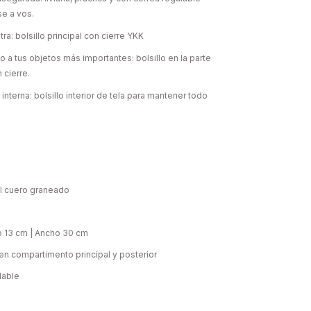
se a vos.
ra: bolsillo principal con cierre YKK
 a tus objetos más importantes: bolsillo en la parte
 cierre.
interna: bolsillo interior de tela para mantener todo
il cuero graneado
o 13 cm | Ancho 30 cm
en compartimento principal y posterior
lable