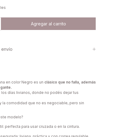
lles
 envío
ana en color Negro es un
clásico que no falla, además
egante.
os días livianos, donde no podés dejar tus
 y la comodidad que no es negociable, pero sin
 este modelo?
il: perfecta para usar cruzada o en la cintura.
egurada: liviana, práctica y con correa regulable