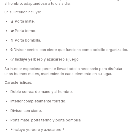
al hombro, adaptándose a tu día a día.
En su interior incluye:
🧉 Porta mate.
🫖 Porta termo.
🥄 Porta bombilla.
🔒 Divisor central con cierre que funciona como bolsillo organizador.
🌿
Incluye yerbero y azucarero
a juego.
Su interior espacioso permite llevar todo lo necesario para disfrutar
unos buenos mates, manteniendo cada elemento en su lugar.
Características:
Doble correa: de mano y al hombro.
Interior completamente forrado.
Divisor con cierre.
Porta mate, porta termo y porta bombilla.
*Incluye yerbero y azucarero.*