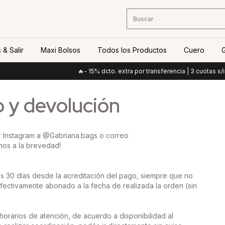
 & Salir
Maxi Bolsos
Todos los Productos
Cuero
G
🔥- 15% dcto. extra por transferencia | 3 cuotas s/int
o y devolución
or Instagram a @Gabriana.bags o correo
emos a la brevedad!
 los 30 días desde la acreditación del pago, siempre que no
efectivamente abonado a la fecha de realizada la orden (sin
orarios de atención, de acuerdo a disponibilidad al