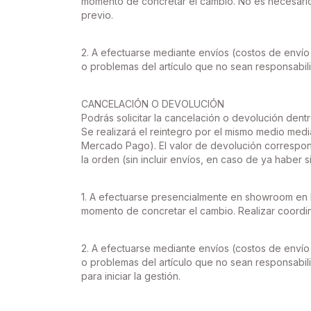
momento de concretar el cambio. No es necesario 
previo.
2. A efectuarse mediante envíos (costos de envío
o problemas del artículo que no sean responsabili
CANCELACIÓN O DEVOLUCIÓN
Podrás solicitar la cancelación o devolución dentr
Se realizará el reintegro por el mismo medio media
Mercado Pago). El valor de devolución correspon
la orden (sin incluir envíos, en caso de ya haber
1. A efectuarse presencialmente en showroom en h
momento de concretar el cambio. Realizar coordina
2. A efectuarse mediante envíos (costos de envío
o problemas del artículo que no sean responsabili
para iniciar la gestión.