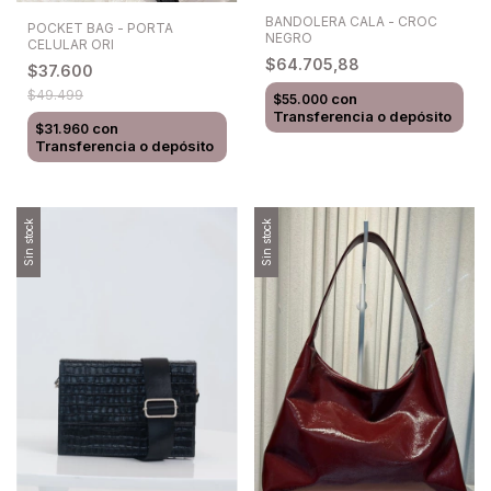
BANDOLERA CALA - CROC
POCKET BAG - PORTA
NEGRO
CELULAR ORI
$64.705,88
$37.600
$49.499
con
$55.000
Transferencia o depósito
con
$31.960
Transferencia o depósito
Sin stock
Sin stock