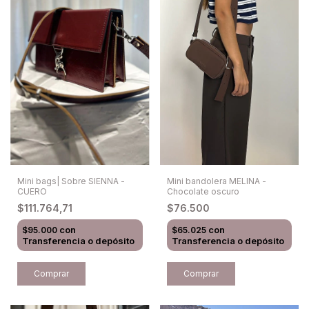
Mini bags| Sobre SIENNA -
Mini bandolera MELINA -
CUERO
Chocolate oscuro
$111.764,71
$76.500
con
con
$95.000
$65.025
Transferencia o depósito
Transferencia o depósito