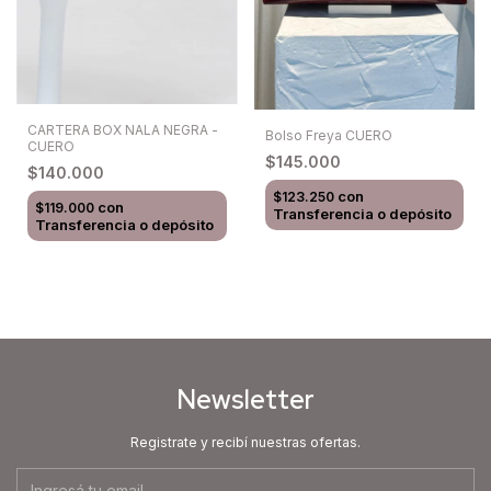
CARTERA BOX NALA NEGRA -
Bolso Freya CUERO
CUERO
$145.000
$140.000
con
$123.250
con
$119.000
Transferencia o depósito
Transferencia o depósito
Newsletter
Registrate y recibí nuestras ofertas.