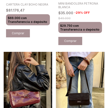
MINI BANDOLERA PETRONA
CARTERA CLAY BOHO NEGRA
BLANCA
$81.176,47
-
29
%
OFF
$35.000
con
$69.000
$49.000
Transferencia o depósito
con
$29.750
Transferencia o depósito