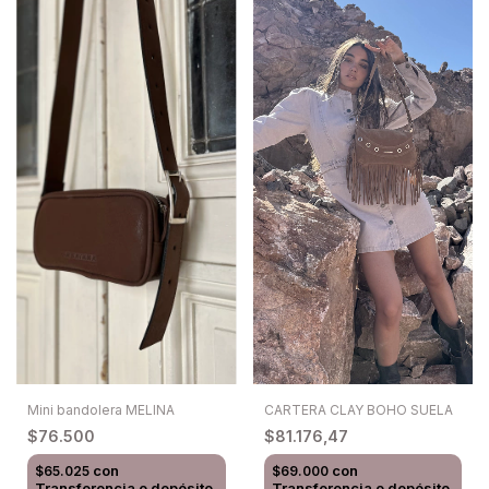
Mini bandolera MELINA
CARTERA CLAY BOHO SUELA
$76.500
$81.176,47
con
con
$65.025
$69.000
Transferencia o depósito
Transferencia o depósito