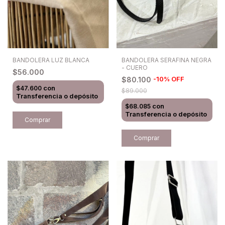
BANDOLERA LUZ BLANCA
BANDOLERA SERAFINA NEGRA
- CUERO
$56.000
-
10
%
OFF
$80.100
con
$47.600
$89.000
Transferencia o depósito
con
$68.085
Transferencia o depósito