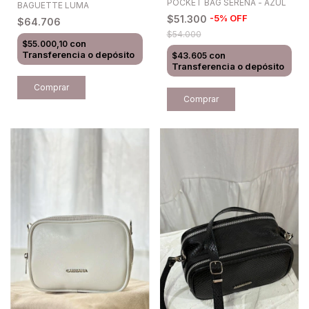
POCKET BAG SERENA - AZUL
BAGUETTE LUMA
-
5
%
OFF
$51.300
$64.706
$54.000
con
$55.000,10
Transferencia o depósito
con
$43.605
Transferencia o depósito
Comprar