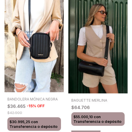
BANDOLERA MÓNICA NEGRA
BAGUETTE MERLINA
-
15
%
OFF
$36.465
$64.706
$42.900
con
$55.000,10
Transferencia o depósito
con
$30.995,25
Transferencia o depósito