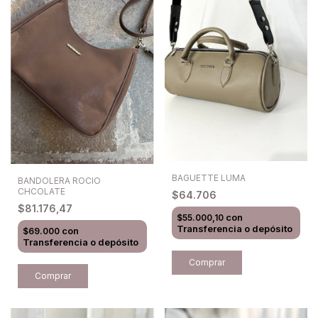
BAGUETTE LUMA
BANDOLERA ROCIO
CHCOLATE
$64.706
$81.176,47
con
$55.000,10
Transferencia o depósito
con
$69.000
Transferencia o depósito