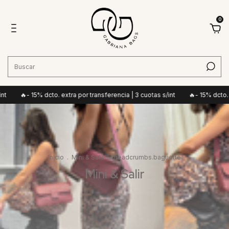
0
cto. extra por transferencia | 3 cuotas s/int
🔥- 15% dcto. extra por transf
Inicio
.
Mini & Salir
.
breadcrumbs.baguette
Mini & Salir