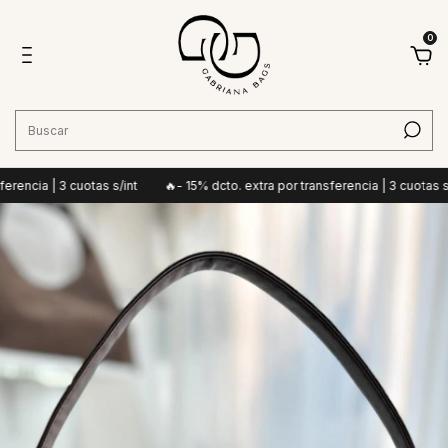
0
ncia | 3 cuotas s/int
🔥- 15% dcto. extra por transferencia | 3 cuotas s/int