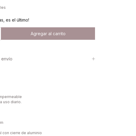
lles
s, es el último!
 envío
 impermeable
a uso diario.
cm
al con cierre de aluminio