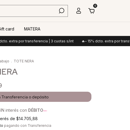
0
ift card
MATERA
ra por transferencia | 3 cuotas s/int
🔥- 15% dcto. extra por transferencia
rabajo
.
TOTE NERA
NERA
9
n
Transferencia o depósito
IN interés con
DÉBITO
nterés de
$14.705,88
to
pagando con Transferencia