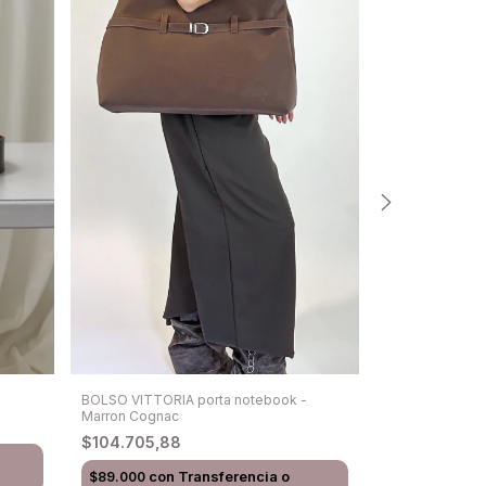
BOLSO VITTORIA porta notebook -
BOLSO BETAN
Marron Cognac
$88.235,29
$104.705,88
con
$75.000
con
Transferencia o
$89.000
depósito