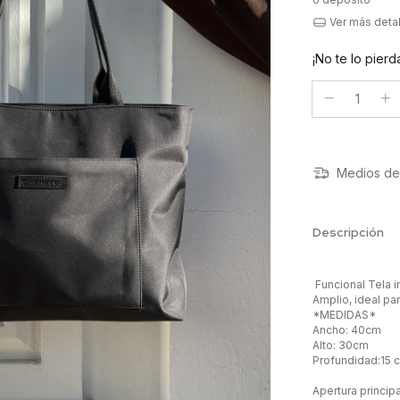
Ver más deta
¡No te lo pierda
Medios de
Descripción
Funcional Tela
Amplio, ideal par
*MEDIDAS*
Ancho: 40cm
Alto: 30cm
Profundidad:15 
Apertura princip