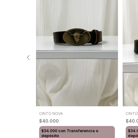
CINTO NOVA
CINTO
 patinado
$40.000
$40.
con
Transferencia o
ncia o
$34.000
$34.
depósito
depó