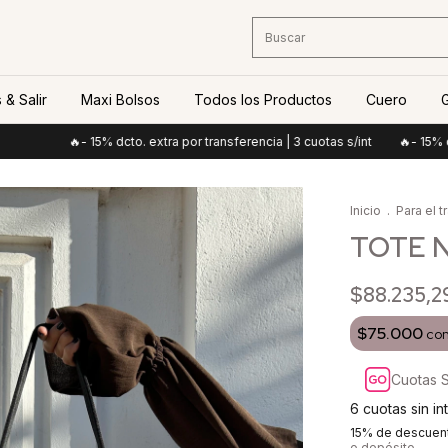
 & Salir
Maxi Bolsos
Todos los Productos
Cuero
G
🔥- 15% dcto. extra por transferencia | 3 cuotas s/int
🔥- 15% dcto. ext
Inicio
.
Para el t
TOTE 
$88.235,2
$75.000
co
Cuotas S
6
cuotas sin i
15% de descuen
o depósito