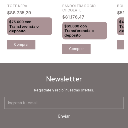
TOTE NERA
BOLSO
BANDOLERA ROCIO
CHCOLATE
$88.235,29
$53.
$81.176,47
con
$75.000
$45.
con
Transferencia o
Tran
$69.000
Transferencia o
depósito
depó
depósito
Newsletter
Registrate y recibí nuestras ofertas.